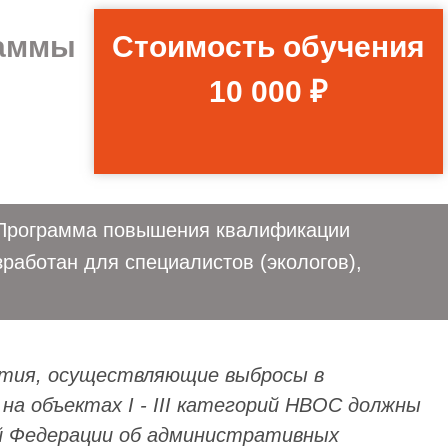
раммы
Стоимость обучения
10 000 ₽
. Программа повышения квалификации
работан для специалистов (экологов),
иятия, осуществляющие выбросы в
а объектах I - III категорий НВОС должны
ой Федерации об административных