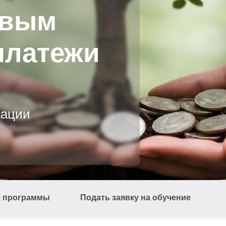
овым
платежи
кации
е программы
Подать заявку на обучение