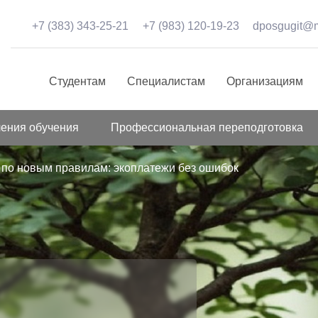
+7 (383) 343-25-21
+7 (983) 120-19-23
dposgugit@m
Студентам
Специалистам
Организациям
ения обучения
Профессиональная переподготовка
 по новым правилам: экоплатежи без ошибок