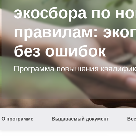
экосбора по н
правилам: эко
без ошибок
Программа повышения квалифи
О программе
Выдаваемый документ
Вс