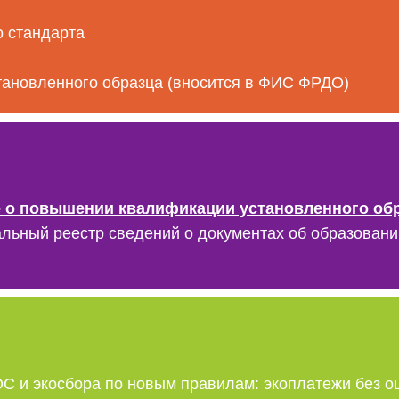
 стандарта
тановленного образца (вносится в ФИС ФРДО)
 о повышении квалификации установленного обр
ный реестр сведений о документах об образовании 
 и экосбора по новым правилам: экоплатежи без о