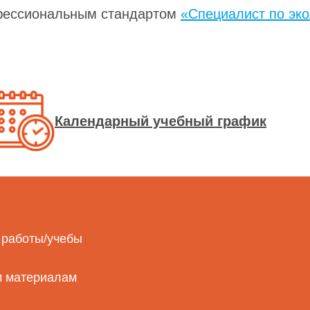
офессиональным стандартом
«Специалист по эко
Календарный учебный график
 работы/учебы
м материалам