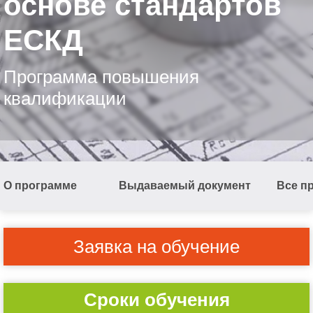
основе стандартов
ЕСКД
Программа повышения
квалификации
О программе
Выдаваемый документ
Все п
Заявка на обучение
Сроки обучения