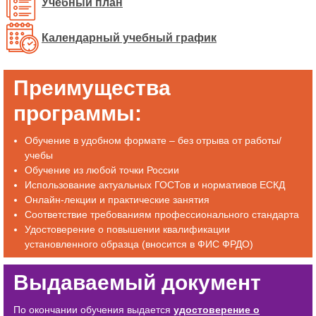
Учебный план
Календарный учебный график
Преимущества
программы:
Обучение в удобном формате – без отрыва от работы/
учебы
Обучение из любой точки России
Использование актуальных ГОСТов и нормативов ЕСКД
Онлайн-лекции и практические занятия
Соответствие требованиям профессионального стандарта
Удостоверение о повышении квалификации
установленного образца (вносится в ФИС ФРДО)
Выдаваемый документ
По окончании обучения выдается
удостоверение о