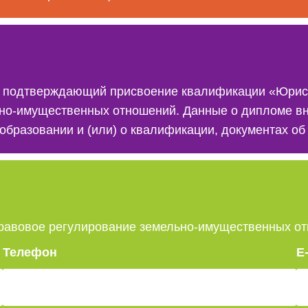
ист» и дающий право на ведение
ьно-имущественных отношений. Данные о дипломе в
образовании и (или) о квалификации, документах о
равовое регулирование земельно-имущественных о
Телефон
E