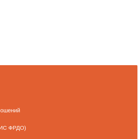
ношений
ФИС ФРДО)