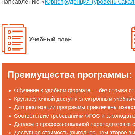
направлению «
Юриспруденция (уровень бакал
Учебный план
Преимущества программы:
Обучение в удобном формате — без отрыва от
Круглосуточный доступ к электронным учебны
Для реализации программы привлечены извес
Соответствие требованиям ФГОС и законодат
Диплом о профессиональной переподготовке 
Доступная стоимость (выгоднее, чем второе в