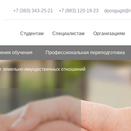
+7 (383) 343-25-21
+7 (983) 120-19-23
dposgugit@m
Студентам
Специалистам
Организациям
ения обучения
Профессиональная переподготовка
е земельно-имущественных отношений