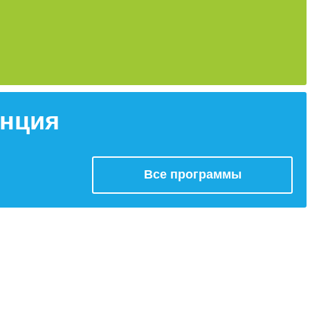
енция
Все программы