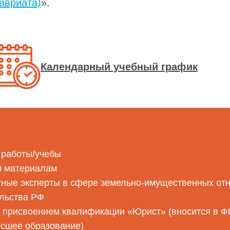
авриата)
».
Календарный учебный график
 работы/учебы
м материалам
тные эксперты в сфере земельно-имущественных от
ельства РФ
с присвоением квалификации «Юрист» (вносится в 
ысшее образование)