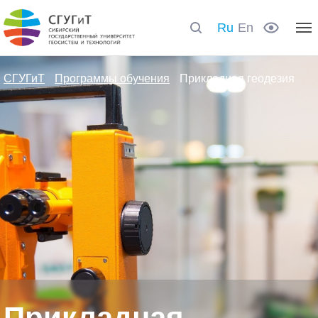
Ru
En
СГУГиТ
Программы обучения
Прикладная геодезия
Прикладная